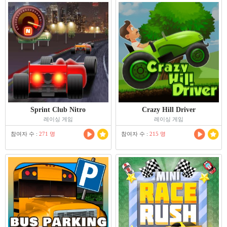
즐
한
한
길
빨
한
수
리
많
있
장
은
습
애
골
니
물
드
다!
을
를
지
물
얻
금
리
어
바
치
차
로
고
량
즐
결
을
겨
승
업
보
점
그
세
Sprint Club Nitro
Crazy Hill Driver
에
레
요.
도
이
레이싱 게임
레이싱 게임
달
드
참여자 수 :
271 명
참여자 수 :
215 명
하
하
세
고
빠
트
요!
라
른
랙
이
스
터
벌
피
를
보
드!
타
다
액
고
강
션
언
력
으
덕
해
로
을
지
무
질
세
장
주!
요!