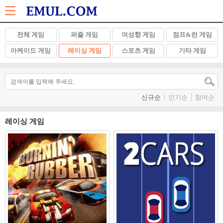
전체 게임
퍼즐 게임
여성향 게임
점프&런 게임
아케이드 게임
레이싱 게임
스포츠 게임
기타 게임
신규순
인기순
참여순
레이싱 게임